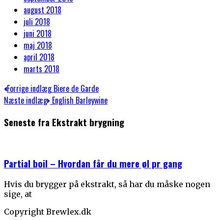
august 2018
juli 2018
juni 2018
maj 2018
april 2018
marts 2018
Indlægsnavigation
Previous
Forrige indlæg
Biere de Garde
post:
Next
Næste indlæg
English Barleywine
post:
Seneste fra Ekstrakt brygning
Partial boil – Hvordan får du mere øl pr gang
Hvis du brygger på ekstrakt, så har du måske nogen
sige, at
Copyright Brewlex.dk