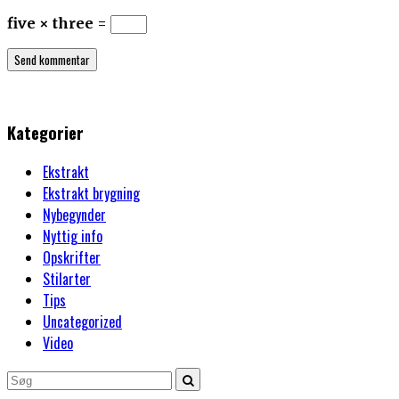
five × three =
Kategorier
Ekstrakt
Ekstrakt brygning
Nybegynder
Nyttig info
Opskrifter
Stilarter
Tips
Uncategorized
Video