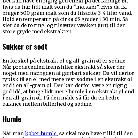
Det kan have en rigtig god effekt på det færdige øl,
hvis du har lidt malt som du “mæsker”. Hvis du fx.
bruger 500 gram malt som du tilsætte 3-4 liter vand.
Hold en temperatur på cirka 65 grader i 30 min. Så
sier du de to ting, og tilsætter væsken (urt) til den
store gryde med ekstrakten.
Sukker er sødt
En forskel på ekstrakt øl og all-grain øl er sødme.
Når producenten fremstiller ekstrakt så sker der
noget med mængden af gærbart sukker. Du vil derfor
typisk få en øl med mere rest sødme i en ekstrakt øl
end i en all-grain øl. Der kan derfor være en rigtig
god idé, at bruge lidt mere humle i en ekstrakt øl end
i en all-grain øl. På den måde så får du en bedre
balance mellem bitterhed og sødme.
Humle
Når man
køber humle
, så skal man have tillid til den