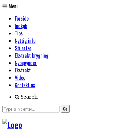
Menu
Forside
Indkøb
Tips
Nyttig info
Stilarter
Ekstrakt brygning
Nybegynder
Ekstrakt
Video
Kontakt os
Search
Go