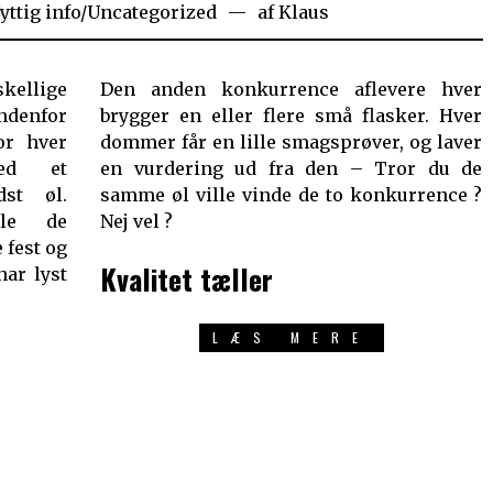
yttig info
/
Uncategorized
af
Klaus
skellige
Den anden konkurrence aflevere hver
enfor
brygger en eller flere små flasker. Hver
or hver
dommer får en lille smagsprøver, og laver
ed et
en vurdering ud fra den – Tror du de
st øl.
samme øl ville vinde de to konkurrence ?
lle de
Nej vel ?
 fest og
Kvalitet tæller
har lyst
LÆS MERE