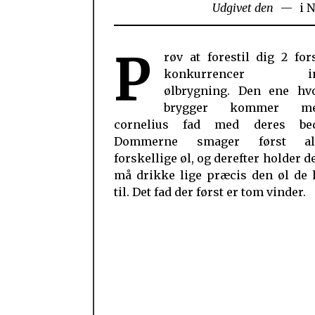
Udgivet den
i
N
P
røv at forestil dig 2 for
konkurrencer ind
ølbrygning. Den ene hv
brygger kommer m
cornelius fad med deres bed
Dommerne smager først a
forskellige øl, og derefter holder de
må drikke lige præcis den øl de 
til. Det fad der først er tom vinder.