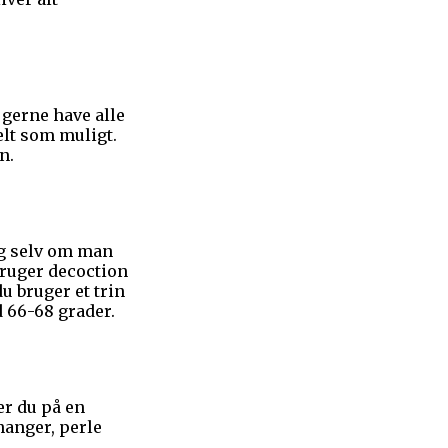
 gerne have alle
elt som muligt.
n.
ig selv om man
bruger decoction
 bruger et trin
 66-68 grader.
er du på en
nanger, perle