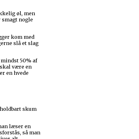
kkelig øl, men
r smagt nogle
rygger kom med
erne slå et slag
t mindst 50% af
 skal være en
ger en hvede
t holdbart skum
 man læser en
isforstås, så man
iver alt