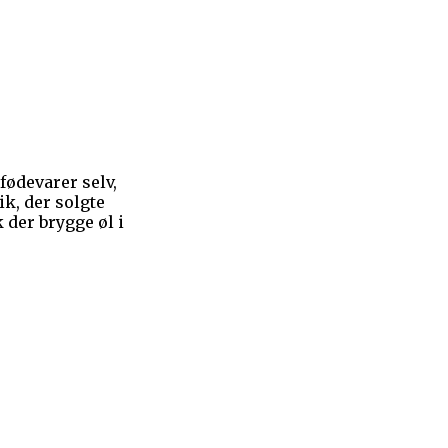
 fødevarer selv,
ik, der solgte
 der brygge øl i