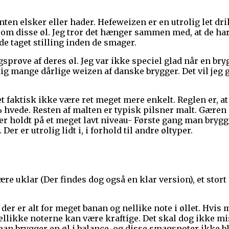
ten elsker eller hader. Hefeweizen er en utrolig let dri
om disse øl. Jeg tror det hænger sammen med, at de ha
e taget stilling inden de smager.
prøve af deres øl. Jeg var ikke speciel glad når en b
gtig mange dårlige weizen af danske brygger. Det vil jeg g
t faktisk ikke være ret meget mere enkelt. Reglen er, a
 hvede. Resten af malten er typisk pilsner malt. Gæren
er holdt på et meget lavt niveau- Første gang man bryg
r er utrolig lidt i, i forhold til andre øltyper.
ære uklar (Der findes dog også en klar version), et stor
t der er alt for meget banan og nellike note i øllet. Hvis
 nellikke noterne kan være kraftige. Det skal dog ikke m
man brygger en øl i balance, og disse smagsnoter ikke bl