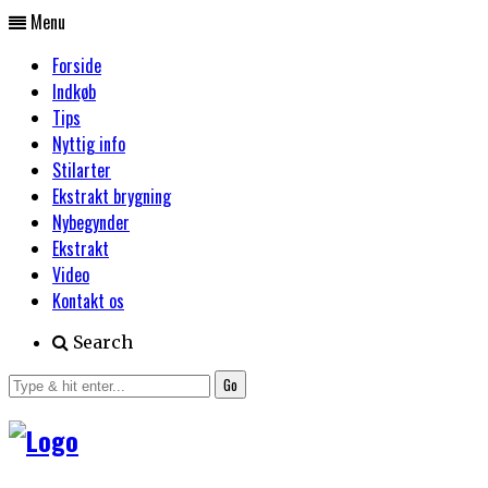
Menu
Forside
Indkøb
Tips
Nyttig info
Stilarter
Ekstrakt brygning
Nybegynder
Ekstrakt
Video
Kontakt os
Search
Go