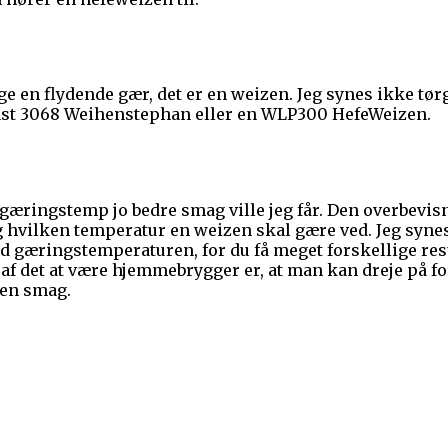
ge en flydende gær, det er en weizen. Jeg synes ikke tø
yeast 3068 Weihenstephan eller en WLP300 HefeWeizen.
e gæringstemp jo bedre smag ville jeg får. Den overbevis
hvilken temperatur en weizen skal gære ved. Jeg synes 
ed gæringstemperaturen, for du få meget forskellige res
el af det at være hjemmebrygger er, at man kan dreje på f
gen smag.