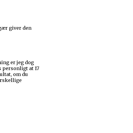
rgær giver den
ning er jeg dog
personligt at 17
ultat, om du
orskellige