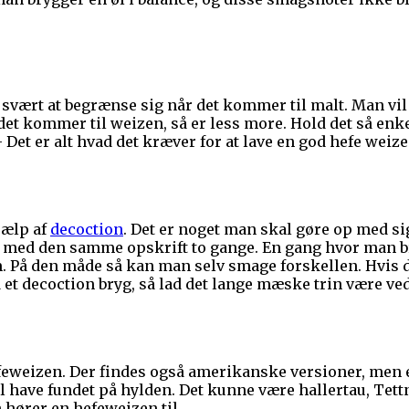
svært at begrænse sig når det kommer til malt. Man vil
det kommer til weizen, så er less more. Hold det så enk
et er alt hvad det kræver for at lave en god hefe weize
jælp af
decoction
. Det er noget man skal gøre op med s
gge med den samme opskrift to gange. En gang hvor man 
På den måde så kan man selv smage forskellen. Hvis du
t decoction bryg, så lad det lange mæske trin være ved
efeweizen. Der findes også amerikanske versioner, men 
l have fundet på hylden. Det kunne være hallertau, Tett
n hører en hefeweizen til.