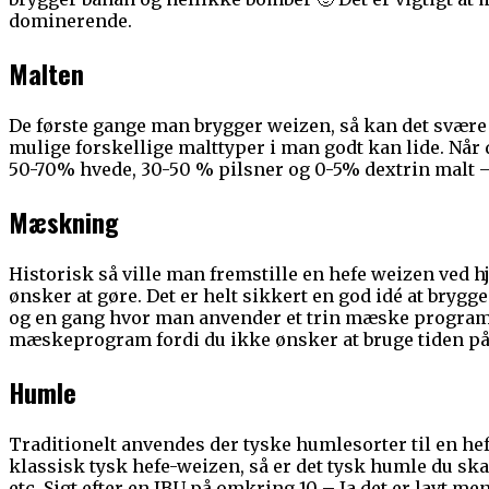
dominerende.
Malten
De første gange man brygger weizen, så kan det svære 
mulige forskellige malttyper i man godt kan lide. Når 
50-70% hvede, 30-50 % pilsner og 0-5% dextrin malt – D
Mæskning
Historisk så ville man fremstille en hefe weizen ved h
ønsker at gøre. Det er helt sikkert en god idé at bry
og en gang hvor man anvender et trin mæske program. 
mæskeprogram fordi du ikke ønsker at bruge tiden på e
Humle
Traditionelt anvendes der tyske humlesorter til en h
klassisk tysk hefe-weizen, så er det tysk humle du ska
etc. Sigt efter en IBU på omkring 10 – Ja det er lavt me