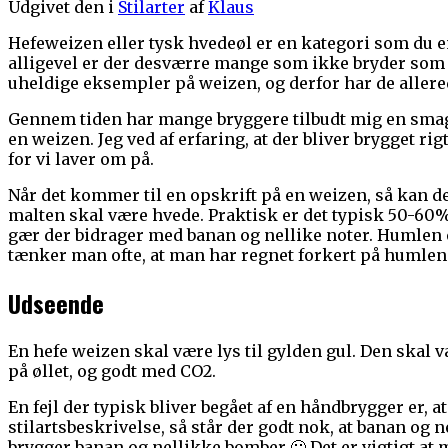
Udgivet den
i
Stilarter
af
Klaus
Hefeweizen eller tysk hvedeøl er en kategori som du en
alligevel er der desværre mange som ikke bryder som 
uheldige eksempler på weizen, og derfor har de allered
Gennem tiden har mange bryggere tilbudt mig en smags
en weizen. Jeg ved af erfaring, at der bliver brygget ri
for vi laver om på.
Når det kommer til en opskrift på en weizen, så kan de
malten skal være hvede. Praktisk er det typisk 50-60%
gær der bidrager med banan og nellike noter. Humlen 
tænker man ofte, at man har regnet forkert på humlen. De
Udseende
En hefe weizen skal være lys til gylden gul. Den skal v
på øllet, og godt med CO2.
En fejl der typisk bliver begået af en håndbrygger er, a
stilartsbeskrivelse, så står der godt nok, at banan og
brygger banan og nellikke bomber 🙂 Det er vigtigt at 