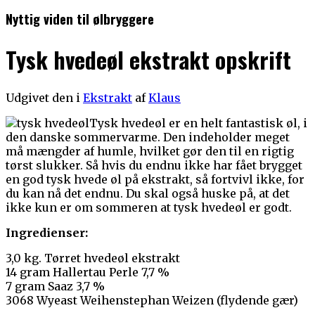
Nyttig viden til ølbryggere
Tysk hvedeøl ekstrakt opskrift
Udgivet den
i
Ekstrakt
af
Klaus
Tysk hvedeøl er en helt fantastisk øl, i
den danske sommervarme. Den indeholder meget
må mængder af humle, hvilket gør den til en rigtig
tørst slukker. Så hvis du endnu ikke har fået brygget
en god tysk hvede øl på ekstrakt, så fortvivl ikke, for
du kan nå det endnu. Du skal også huske på, at det
ikke kun er om sommeren at tysk hvedeøl er godt.
Ingredienser:
3,0 kg. Tørret hvedeøl ekstrakt
14 gram Hallertau Perle 7,7 %
7 gram Saaz 3,7 %
3068 Wyeast Weihenstephan Weizen (flydende gær)