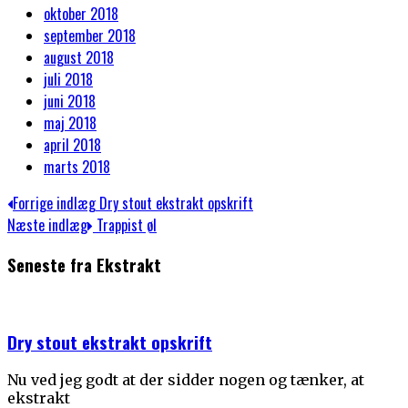
oktober 2018
september 2018
august 2018
juli 2018
juni 2018
maj 2018
april 2018
marts 2018
Indlægsnavigation
Previous
Forrige indlæg
Dry stout ekstrakt opskrift
post:
Next
Næste indlæg
Trappist øl
post:
Seneste fra Ekstrakt
Dry stout ekstrakt opskrift
Nu ved jeg godt at der sidder nogen og tænker, at
ekstrakt