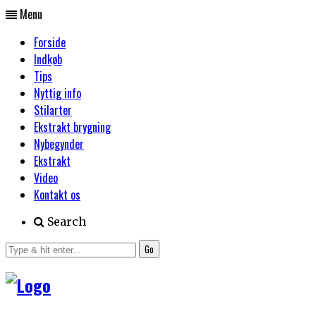
Menu
Forside
Indkøb
Tips
Nyttig info
Stilarter
Ekstrakt brygning
Nybegynder
Ekstrakt
Video
Kontakt os
Search
Go