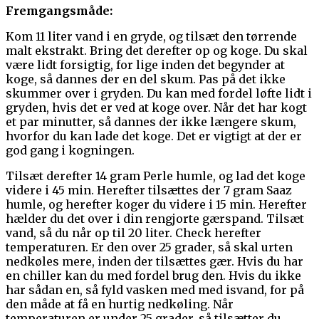
Fremgangsmåde:
Kom 11 liter vand i en gryde, og tilsæt den tørrende
malt ekstrakt. Bring det derefter op og koge. Du skal
være lidt forsigtig, for lige inden det begynder at
koge, så dannes der en del skum. Pas på det ikke
skummer over i gryden. Du kan med fordel løfte lidt i
gryden, hvis det er ved at koge over. Når det har kogt
et par minutter, så dannes der ikke længere skum,
hvorfor du kan lade det koge. Det er vigtigt at der er
god gang i kogningen.
Tilsæt derefter 14 gram Perle humle, og lad det koge
videre i 45 min. Herefter tilsættes der 7 gram Saaz
humle, og herefter koger du videre i 15 min. Herefter
hælder du det over i din rengjorte gærspand. Tilsæt
vand, så du når op til 20 liter. Check herefter
temperaturen. Er den over 25 grader, så skal urten
nedkøles mere, inden der tilsættes gær. Hvis du har
en chiller kan du med fordel brug den. Hvis du ikke
har sådan en, så fyld vasken med med isvand, for på
den måde at få en hurtig nedkøling. Når
temperaturen er under 25 grader, så tilsætter du