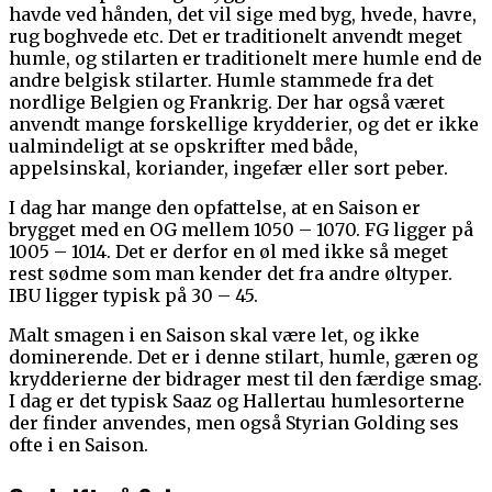
havde ved hånden, det vil sige med byg, hvede, havre,
rug boghvede etc. Det er traditionelt anvendt meget
humle, og stilarten er traditionelt mere humle end de
andre belgisk stilarter. Humle stammede fra det
nordlige Belgien og Frankrig. Der har også været
anvendt mange forskellige krydderier, og det er ikke
ualmindeligt at se opskrifter med både,
appelsinskal, koriander, ingefær eller sort peber.
I dag har mange den opfattelse, at en Saison er
brygget med en OG mellem 1050 – 1070. FG ligger på
1005 – 1014. Det er derfor en øl med ikke så meget
rest sødme som man kender det fra andre øltyper.
IBU ligger typisk på 30 – 45.
Malt smagen i en Saison skal være let, og ikke
dominerende. Det er i denne stilart, humle, gæren og
krydderierne der bidrager mest til den færdige smag.
I dag er det typisk Saaz og Hallertau humlesorterne
der finder anvendes, men også Styrian Golding ses
ofte i en Saison.