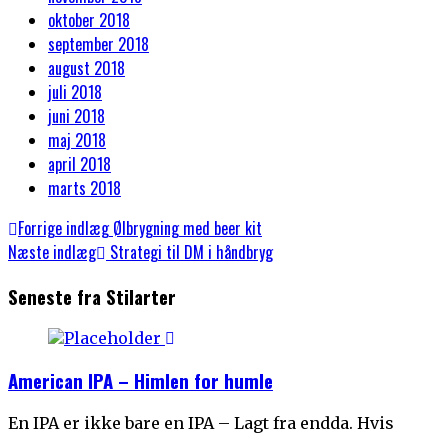
oktober 2018
september 2018
august 2018
juli 2018
juni 2018
maj 2018
april 2018
marts 2018
Indlægsnavigation
Previous
Forrige indlæg
Ølbrygning med beer kit
post:
Next
Næste indlæg
Strategi til DM i håndbryg
post:
Seneste fra Stilarter
American IPA – Himlen for humle
En IPA er ikke bare en IPA – Lagt fra endda. Hvis