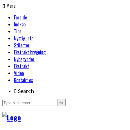
Menu
Forside
Indkøb
Tips
Nyttig info
Stilarter
Ekstrakt brygning
Nybegynder
Ekstrakt
Video
Kontakt os
Search
Go